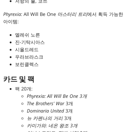
저항의 불, 코쓰
Phyrexia:
All Will Be One
마스터리 트리
에서 획득 가능한
아이템:
엘레쉬 노른
진-기탁시아스
시올드레드
우라브라스크
보린클렉스
카드 및 팩
팩 20개:
Phyrexia: All Will Be One 3개
The Brothers' War
3개
Dominaria United
3개
뉴 카펜나의 거리
3개
카미가와: 네온 왕조 3개