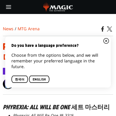
Skip
to
main
content
News
/
MTG Arena
PHYREXIA: ALL WILL BE ONE
Do you have a language preference?
Choose from the options below, and we will
마스터리 세부 정보
remember your preferred language in the
future.
MTG Arena
2023.01.17
한국어
ENGLISH
Wizards of the Coast
PHYREXIA: ALL WILL BE ONE
세트 마스터리
Phyrexia: All Will Be One
팩 33개