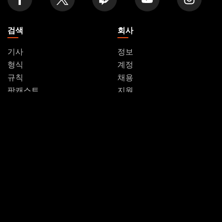
검색
회사
기사
정보
형식
계정
규칙
채용
팟캐스트
지원
배경 그림
WPN
Affiliate Program
Disclosure
MAGIC
브랜드
매직: 더 개더링
Dungeons & Dragons
MTG 아레나
Duel Masters
Magic.gg
매직: 더 개더링