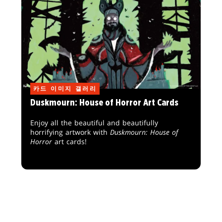
카드 이미지 갤러리
Duskmourn: House of Horror Art Cards
Enjoy all the beautiful and beautifully
horrifying artwork with
Duskmourn: House of
Horror
art cards!
더 불러오기