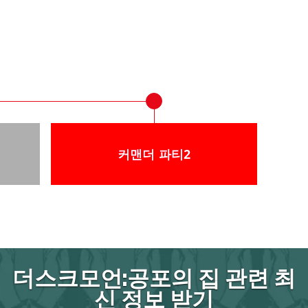
11월 1~7일
커맨더 파티2
더스크모언:공포의 집 관련 최
신 정보 받기