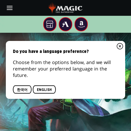
Skip
to
main
content
지
MTG
AMAZON
ARENA
역
더
게
임
스
Do you have a language preference?
매
장
Choose from the options below, and we will
크
remember your preferred language in the
future.
모
언:
한국어
ENGLISH
공
포
의