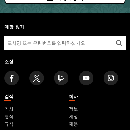
MAGIC:
THE
매장 찾기
GATHERING
매
FOOTER
장
찾
기
소셜
검색
회사
기사
정보
형식
계정
규칙
채용