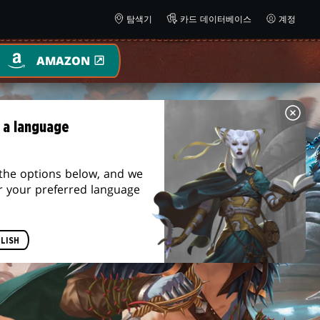
탐색기
카드 데이터베이스
계정
AMAZON
 a language
the options below, and we
r your preferred language
LISH