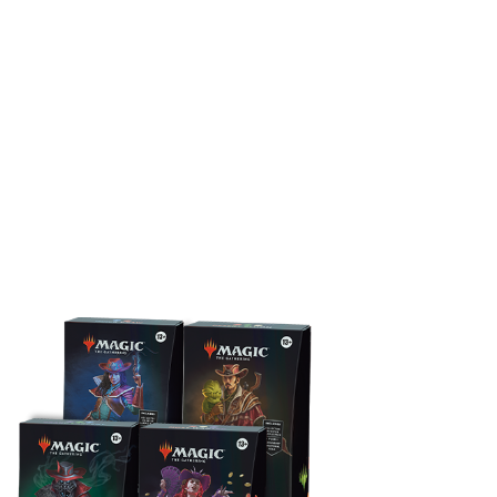
ION
커맨더 덱