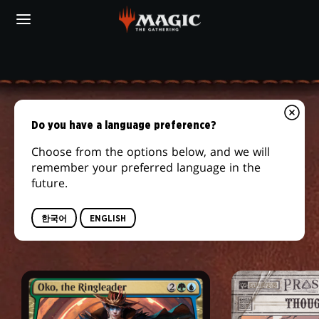
Skip
to
main
content
지
MTG
AMAZON
ARENA
역
OUTLAWS
게
임
황야를 질주하기 위해 안장
OF
Do you have a language preference?
매
을 얹으세요
THUNDER
장
Choose from the options below, and we will
remember your preferred language in the
JUNCTION
완전히 새로운 변경 차원인 천둥 교차로에 오신 것을
future.
환영합니다! 다차원에서 모든 사람들이 무법자가 되기
위해 몰려들고 있으니, 큰 성공을 거두려면 카드 뽑기
한국어
ENGLISH
를 연습하는 것이 좋습니다.