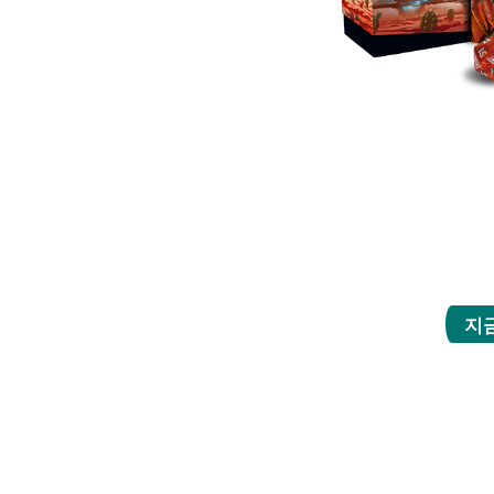
플레이 부스터 9개,
대지 10장 포함),
세계 천둥 교차로를
지