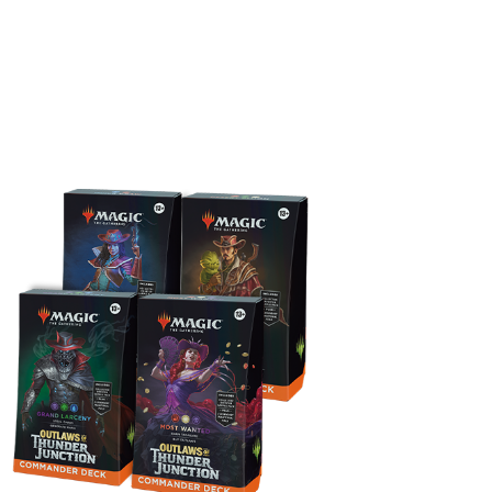
커맨더 덱