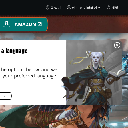
탐색기
카드 데이터베이스
계정
AMAZON
 a language
the options below, and we
r your preferred language
LISH