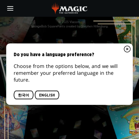
Skip
to
main
SECRET
content
LAIR
Do you have a language preference?
Choose from the options below, and we will
remember your preferred language in the
future.
한국어
ENGLISH