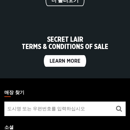
더 불러오기
SECRET LAIR
TERMS & CONDITIONS OF SALE
LEARN MORE
MAGIC:
THE
매장 찾기
GATHERING
매
FOOTER
장
찾
기
소셜