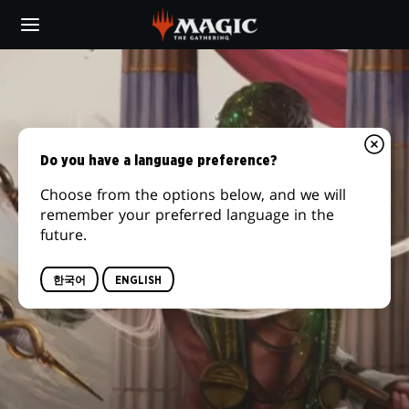
Skip
to
main
content
Do you have a language preference?
Choose from the options below, and we will
remember your preferred language in the
future.
한국어
ENGLISH