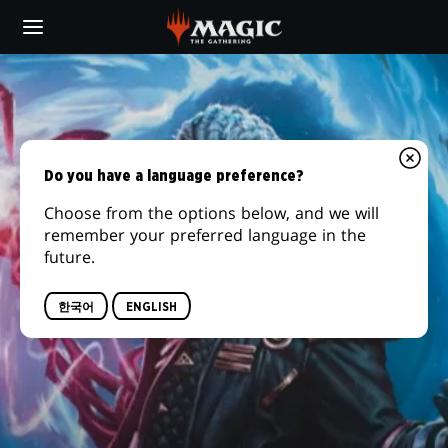
Skip
to
main
content
Do you have a language preference?
Choose from the options below, and we will
remember your preferred language in the
future.
한국어
ENGLISH