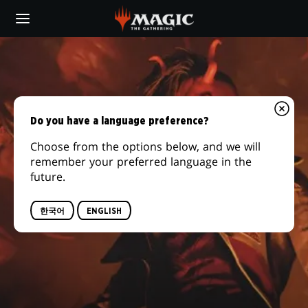
Skip
to
main
content
Do you have a language preference?
Choose from the options below, and we will
remember your preferred language in the
future.
한국어
ENGLISH