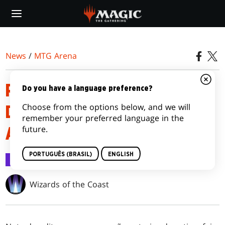
Skip
to
main
content
News
/
MTG Arena
RENOVE-SE PARA A ROTAÇÃO
Do you have a language preference?
Choose from the options below, and we will
DO PADRÃO DE 2025 NO MTG
remember your preferred language in the
future.
ARENA
PORTUGUÊS (BRASIL)
ENGLISH
MTG Arena
8 jul 2025
Wizards of the Coast