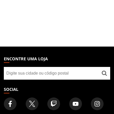
MAGIC:
THE
ENCONTRE UMA LOJA
GATHERING
Encontre
FOOTER
uma
loja
SOCIAL