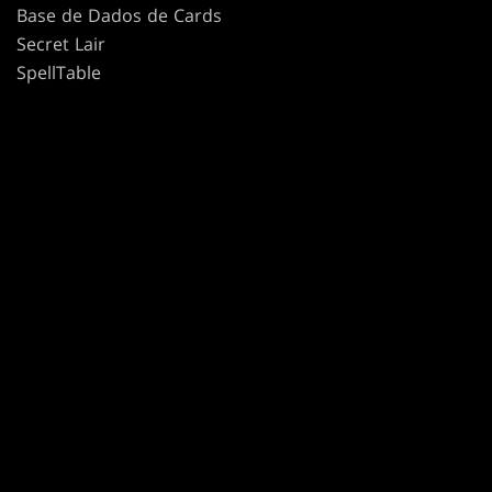
Base de Dados de Cards
Secret Lair
SpellTable
TERMOS DE USO
CÓDIGO DE CONDUTA
POLÍTICA DE PRIVACIDADE
CUSTOMER SUPPORT
POLÍTICA DE CONTEÚDO DE FÃS
NÃO VENDER OU COMPARTILHAR MINHAS INFORMAÇÕES PESSOAIS
SUAS OPÇÕES DE PRIVACIDADE