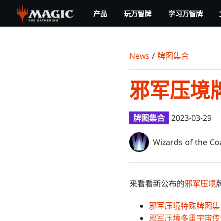
Skip
产品
玩万智牌
学习万智牌
to
main
content
News
/
牌图集合
邪军压境
牌图集合
2023-03-29
Wizards of the Co
来看看新公布的
邪军压境
邪军压境特殊牌图集
邪军压境多重宇宙传