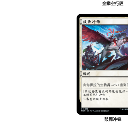
金鳞空行匠
鼓舞冲锋