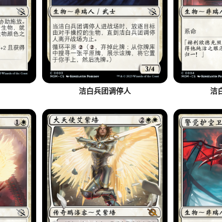
洁白兵团调停人
洁