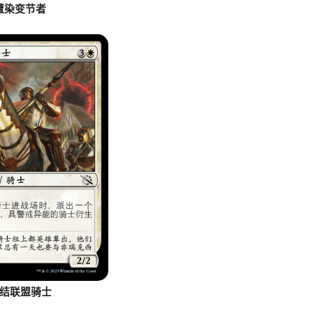
遭染变节者
结联盟骑士