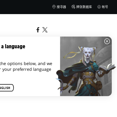
搜寻器
牌张数据库
帐号
 a language
the options below, and we
r your preferred language
NGLISH