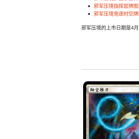
邪军压境指挥官牌图
邪军压境竞逐时空牌
邪军压境的上市日期是4月