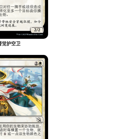
警觉护空卫