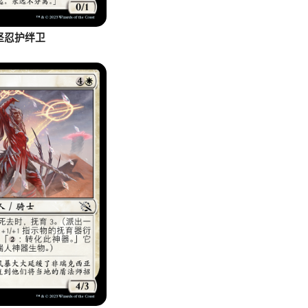
坚忍护绊卫