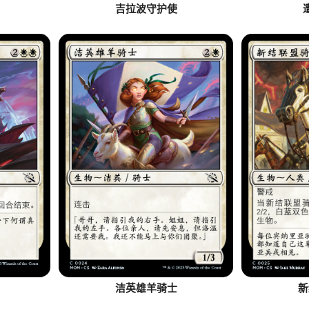
吉拉波守护使
洁英雄羊骑士
新