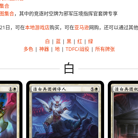
集合
图集合
，其中的竞逐时空牌为邪军压境指挥官套牌专享
21日，可在
本地游戏店
购买，可在
亚马逊
网购，还可以通过其
白
|
蓝
|
黑
|
红
|
绿
多色
|
神器
|
地
|
TDFC/战役
|
所有牌张
白