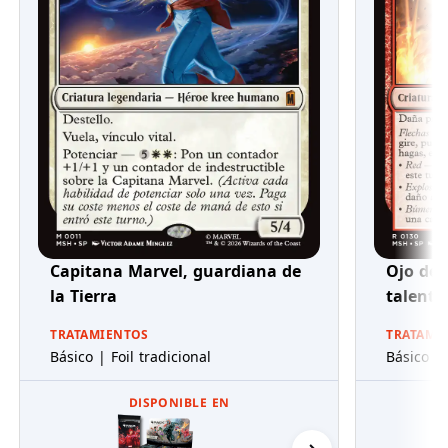
Capitana Marvel, guardiana de
Ojo de 
la Tierra
talento
TRATAMIENTOS
TRATAMI
Básico | Foil tradicional
Básico | 
DISPONIBLE EN
Packs de Presentaci