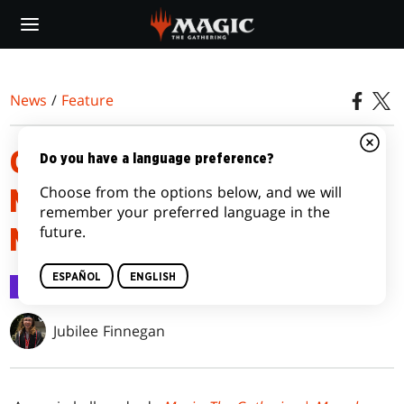
Skip
to
main
content
News
/
Feature
GUÍA DE LA PRESENTACIÓN DE
Do you have a language preference?
Choose from the options below, and we will
MAGIC: THE GATHERING |
remember your preferred language in the
future.
MARVEL SUPER HEROES
ESPAÑOL
ENGLISH
Feature
12 jun 2026
Jubilee Finnegan