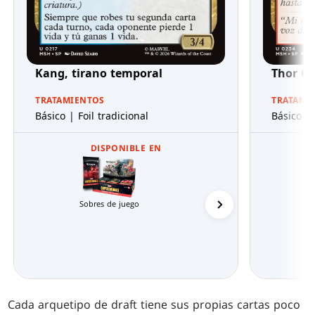
Kang, tirano temporal
Thor O
TRATAMIENTOS
TRATAMI
Básico | Foil tradicional
Básico | 
DISPONIBLE EN
Mazos de Commande
Sobres de juego
Cada arquetipo de draft tiene sus propias cartas poco