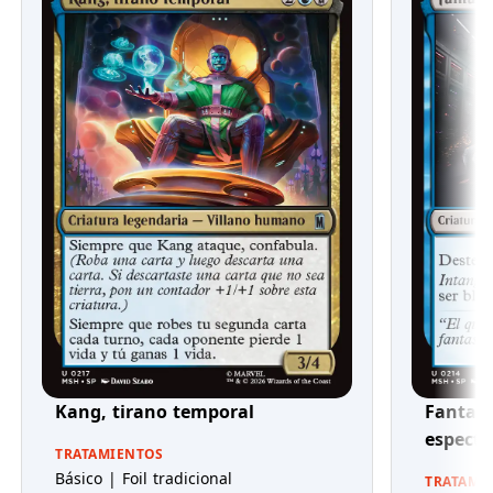
Kang, tirano temporal
Fantas
espectr
TRATAMIENTOS
Básico | Foil tradicional
TRATAMI