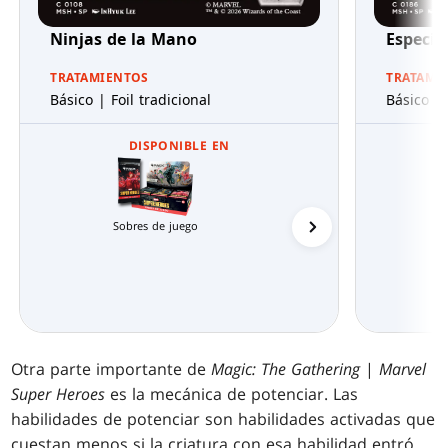
Ninjas de la Mano
Especia
TRATAMIENTOS
TRATAMI
Básico | Foil tradicional
Básico | 
DISPONIBLE EN
Sobres de juego
Caja de principiante
Otra parte importante de
Magic: The Gathering
|
Marvel
Super Heroes
es la mecánica de potenciar. Las
habilidades de potenciar son habilidades activadas que
cuestan menos si la criatura con esa habilidad entró