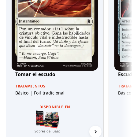
Tomar el escudo
Escudo 
TRATAMIENTOS
TRATAMI
Básico | Foil tradicional
Básico | 
DISPONIBLE EN
Sobres de juego
Packs de Presentaci