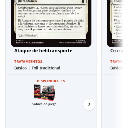
Ataque de helitransporte
Cruzad
TRATAMIENTOS
TRATAMI
Básico | Foil tradicional
Básico | 
DISPONIBLE EN
Sobres de juego
Packs de Presentaci