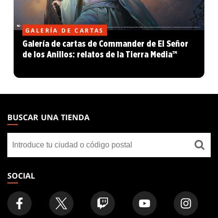
GALERÍA DE CARTAS
Galería de cartas de Commander de El Señor
de los Anillos: relatos de la Tierra Media™
MAGIC:
THE
BUSCAR UNA TIENDA
GATHERING
Buscar
FOOTER
una
tienda
SOCIAL