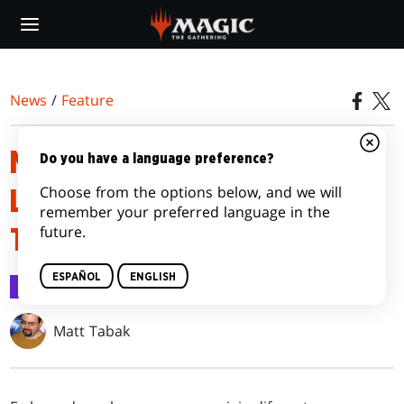
Skip
to
main
content
News
/
Feature
MECÁNICAS DE EL SEÑOR DE
Do you have a language preference?
Choose from the options below, and we will
LOS ANILLOS: RELATOS DE LA
remember your preferred language in the
future.
TIERRA MEDIA™
ESPAÑOL
ENGLISH
Feature
30 may 2023
Matt Tabak