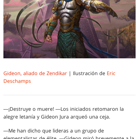
Gideon, aliado de Zendikar
| Ilustración de
Eric
Deschamps
―¡Destruye o muere! ―Los iniciados retomaron la
alegre letanía y Gideon Jura arqueó una ceja.
―Me han dicho que lideras a un grupo de
elementalistas de élite. ―Gideon miró brevemente a la