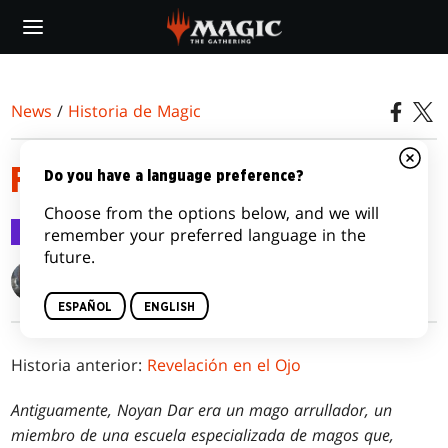
Skip
to
main
content
News
/
Historia de Magic
FORMANDO UN EJÉRCITO
Do you have a language preference?
Choose from the options below, and we will
Historia de Magic
15 may 2024
remember your preferred language in the
future.
Ken Troop
ESPAÑOL
ENGLISH
Historia anterior:
Revelación en el Ojo
Antiguamente, Noyan Dar era un mago arrullador, un
miembro de una escuela especializada de magos que,