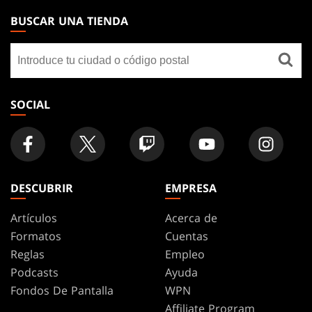
THE
BUSCAR UNA TIENDA
GATHERING
Buscar
FOOTER
una
tienda
SOCIAL
DESCUBRIR
EMPRESA
Artículos
Acerca de
Formatos
Cuentas
Reglas
Empleo
Podcasts
Ayuda
Fondos De Pantalla
WPN
Affiliate Program