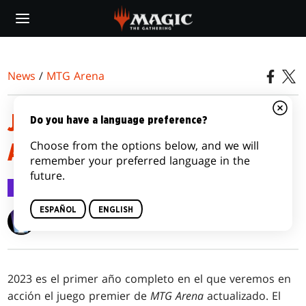
Skip
to
main
content
News
/
MTG Arena
JUEGO PREMIER DE MTG
Do you have a language preference?
Choose from the options below, and we will
ARENA EN 2023
remember your preferred language in the
future.
MTG Arena
7 feb 2023
ESPAÑOL
ENGLISH
Wizards of the Coast
2023 es el primer año completo en el que veremos en
acción el juego premier de
MTG Arena
actualizado. El