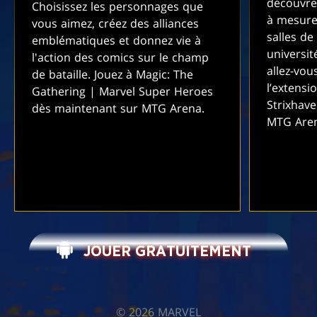
découvre
Choisissez les personnages que
à mesure
vous aimez, créez des alliances
salles de
emblématiques et donnez vie à
universit
l'action des comics sur le champ
allez-vou
de bataille. Jouez à Magic: The
l’extensi
Gathering | Marvel Super Heroes
Strixhav
dès maintenant sur MTG Arena.
MTG Are
JOUER GRATUITEMENT
©️ 2026 MARVEL