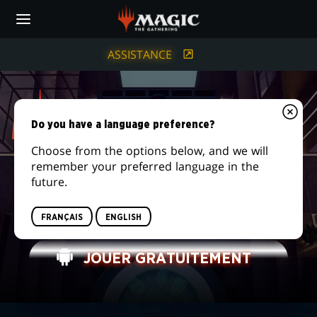
Skip
to
main
content
ASSISTANCE
Do you have a language preference?
Choose from the options below, and we will
remember your preferred language in the
future.
MAGIC:
MEILLEUR QUE JAMAIS. MAINTENANT SUR
MOBILE.
THE
FRANÇAIS
ENGLISH
GATHERING
JOUER GRATUITEMENT
ARENA