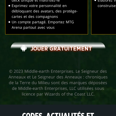
deck unique et maîtrisez-le
Élaborez v
Exprimez votre personnalité en
construis
débloquant des avatars, des protège-
cartes et des compagnons
Un compte partagé. Emportez MTG
Arena partout avec vous
JOUER GRATUITEMENT
© 2023 Middle-earth Enterprises. Le Seigneur des
Anneaux et Le Seigneur des Anneaux : chroniques
de la Terre du Milieu sont des marques déposées
de Middle-earth Enterprises, LLC utilisées sous
licence par Wizards of the Coast LLC.