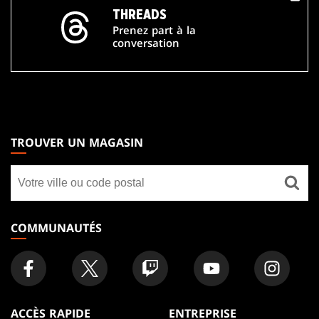
THREADS
Prenez part à la
conversation
MAGIC:
THE
TROUVER UN MAGASIN
GATHERING
Trouver
FOOTER
un
magasin
COMMUNAUTÉS
ACCÈS RAPIDE
ENTREPRISE