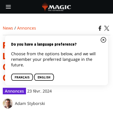
Skip
to
main
content
News
/
Annonces
PREMIER APERÇU DE
Do you have a language preference?
Choose from the options below, and we will
L’EXTENSION MAGIC: THE
remember your preferred language in the
future.
GATHERING – ASSASSIN'S
CREED®
FRANÇAIS
ENGLISH
Annonces
23 févr. 2024
Adam Styborski