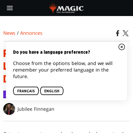
Skip
to
main
content
News
/
Annonces
PREMIER APERÇU DE
Do you have a language preference?
Choose from the options below, and we will
L’EXTENSION LES FRICHES
remember your preferred language in the
future.
D'ELDRAINE
FRANÇAIS
ENGLISH
Annonces
28 juil. 2023
Jubilee Finnegan