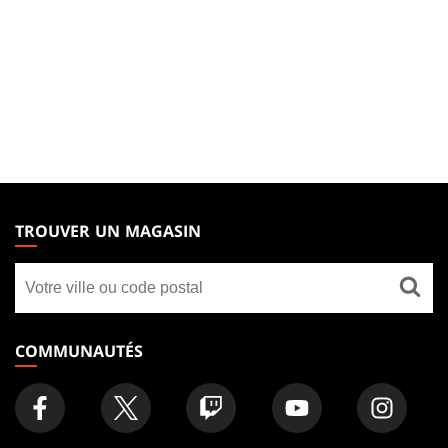
MAGIC:
THE
TROUVER UN MAGASIN
GATHERING
Trouver
FOOTER
un
magasin
COMMUNAUTÉS