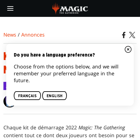
Skip
to
main
content
News
/
Annonces
KIT DE DÉMARRAGE 2022
Do you have a language preference?
Choose from the options below, and we will
MAGIC: THE GATHERING
remember your preferred language in the
future.
Annonces
2 juin 2022
FRANÇAIS
ENGLISH
Wizards of the Coast
Chaque kit de démarrage 2022
Magic: The Gathering
contient tout ce dont deux joueurs ont besoin pour se