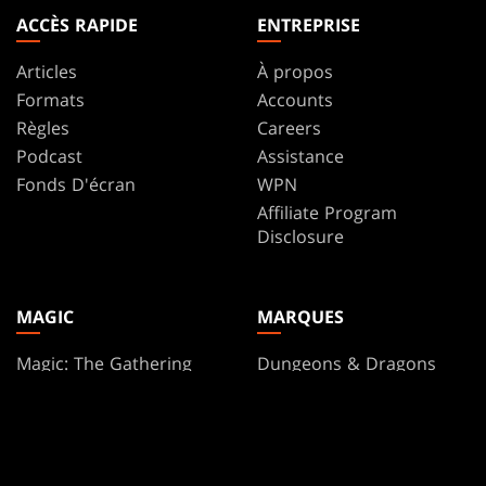
ACCÈS RAPIDE
ENTREPRISE
Articles
À propos
Formats
Accounts
Règles
Careers
Podcast
Assistance
Fonds D'écran
WPN
Affiliate Program
Disclosure
MAGIC
MARQUES
Magic: The Gathering
Dungeons & Dragons
MTG Arena
Duel Masters
Magic.gg
Magic: The Gathering
L’Outil Recherche De
Magasin Et D’Événement