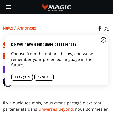
Skip
to
main
content
News
/
Annonces
SECRET LAIR UNIVERSES
Do you have a language preference?
Choose from the options below, and we will
BEYOND UPDATE
remember your preferred language in the
future.
Annonces
7 juin 2021
FRANÇAIS
ENGLISH
Wizards of the Coast
Il y a quelques mois, nous avons partagé d’excitant
partenariats dans
Universes Beyond
, nous sommes en