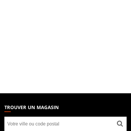
MAGIC:
THE
TROUVER UN MAGASIN
GATHERING
Trouver
FOOTER
un