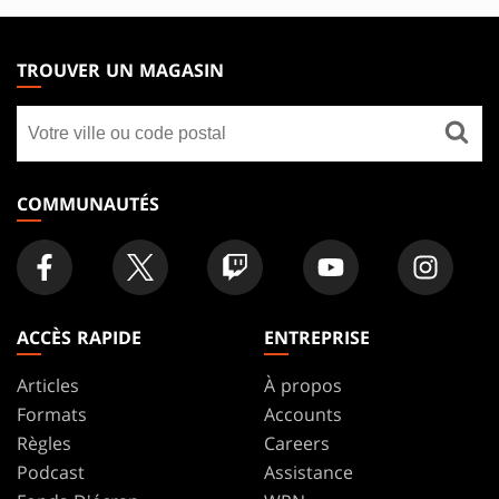
MAGIC:
THE
TROUVER UN MAGASIN
GATHERING
Trouver
FOOTER
un
magasin
COMMUNAUTÉS
ACCÈS RAPIDE
ENTREPRISE
Articles
À propos
Formats
Accounts
Règles
Careers
Podcast
Assistance