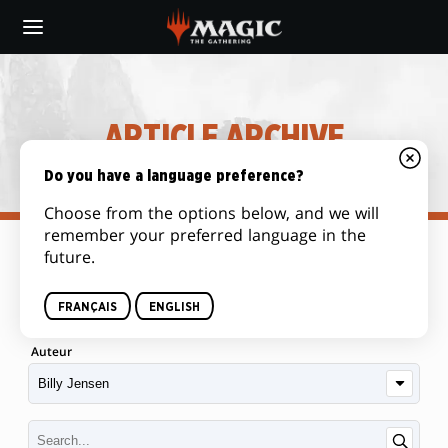
Skip
to
main
content
ARTICLE ARCHIVE
Do you have a language preference?
Choose from the options below, and we will
remember your preferred language in the
future.
Catégorie
FRANÇAIS
ENGLISH
Auteur