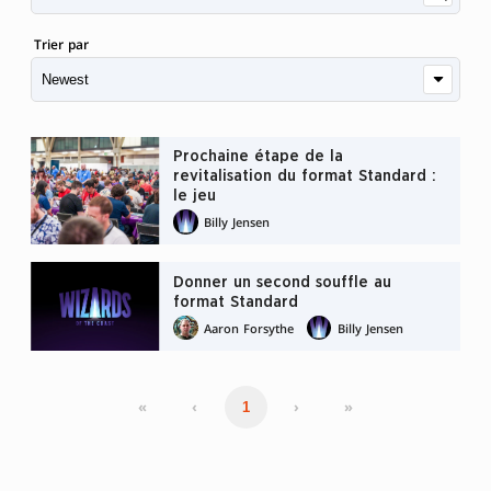
Trier par
Prochaine étape de la
revitalisation du format Standard :
le jeu
Billy Jensen
Donner un second souffle au
format Standard
Aaron Forsythe
Billy Jensen
«
‹
›
»
1