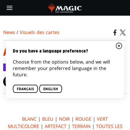
Skip
to
main
content
News
/
Visuels des cartes
AMONKHET
Do you have a language preference?
Choose from the options below, and we will
Visuels des cartes
14 avr. 2017
remember your preferred language in the
future.
Wizards of the Coast
FRANÇAIS
ENGLISH
BLANC
|
BLEU
|
NOIR
|
ROUGE
|
VERT
MULTICOLORE
|
ARTEFACT
|
TERRAIN
|
TOUTES LES