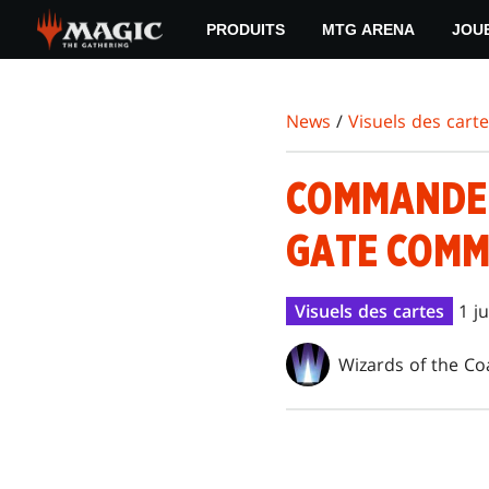
Skip
PRODUITS
MTG ARENA
JOU
to
main
content
News
/
Visuels des cart
COMMANDER
GATE COMM
Visuels des cartes
1 j
Wizards of the Co