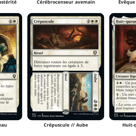
stérité
Cérébrocenseur avemain
Évêque
eau
Crépuscule // Aube
Huit-