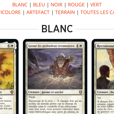
BLANC
|
BLEU
|
NOIR
|
ROUGE
|
VERT
ICOLORE
|
ARTEFACT
|
TERRAIN
|
TOUTES LES C
BLANC