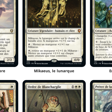
bre
Mikaeus, le lunarque
E