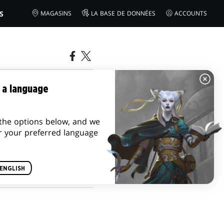
S
MAGASINS
LA BASE DE DONNÉES
ACCOUNTS
LDUR'S
 a language
Y
the options below, and we
r your preferred language
ENGLISH