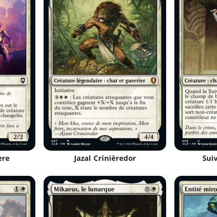
ère
Jazal Crinièredor
Sui