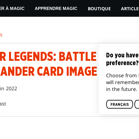
BOUTIQUE
ARTICLE
ER À MAGIC
APPRENDRE MAGIC
es
 LEGENDS: BATTLE FOR BA
Do you have
preference?
ANDER CARD IMAGE GALLER
Choose from 
will remembe
uin 2022
in the future.
ast
FRANÇAIS