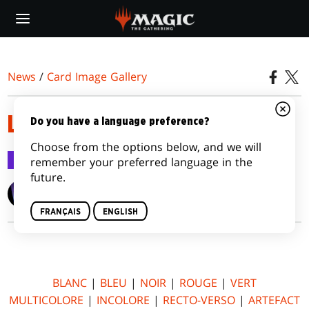
Skip
to
main
content
News
/
Card Image Gallery
LA LUNE HERMÉTIQUE
Do you have a language preference?
Choose from the options below, and we will
Card Image Gallery
8 juil. 2016
remember your preferred language in the
future.
Wizards of the Coast
FRANÇAIS
ENGLISH
BLANC
|
BLEU
|
NOIR
|
ROUGE
|
VERT
MULTICOLORE
|
INCOLORE
|
RECTO-VERSO
|
ARTEFACT