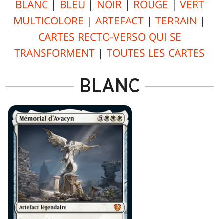
BLANC
|
BLEU
|
NOIR
|
ROUGE
|
VERT
MULTICOLORE
|
ARTEFACT
|
TERRAIN
|
CARTES RECTO-VERSO QUI SE
TRANSFORMENT
|
TOUTES LES CARTES
BLANC