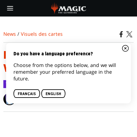
Skip
to
main
content
News
/
Visuels des cartes
INNISTRAD: MIDNIGHT HUNT
Do you have a language preference?
Choose from the options below, and we will
VARIANTS
remember your preferred language in the
future.
Visuels des cartes
15 sept. 2021
FRANÇAIS
ENGLISH
Wizards of the Coast