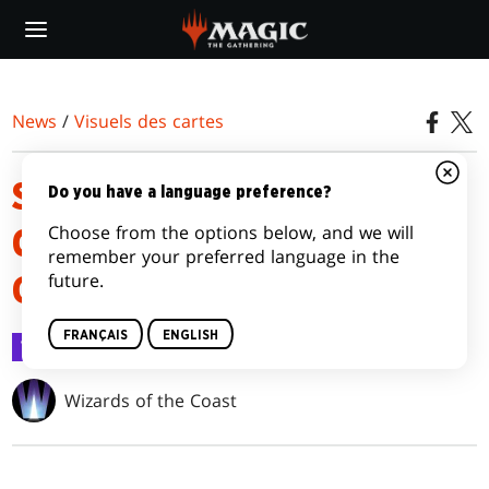
Skip
to
main
content
News
/
Visuels des cartes
STREETS OF NEW CAPENNA
Do you have a language preference?
Choose from the options below, and we will
COMMANDER CARD IMAGE
remember your preferred language in the
future.
GALLERY
FRANÇAIS
ENGLISH
Visuels des cartes
8 avr. 2022
Wizards of the Coast