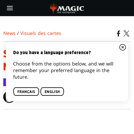
Skip
to
main
content
News
/
Visuels des cartes
STRIXHAVEN: SCHOOL OF
Do you have a language preference?
Choose from the options below, and we will
MAGES CARD IMAGE GALLERY
remember your preferred language in the
future.
Visuels des cartes
5 avr. 2021
FRANÇAIS
ENGLISH
Wizards of the Coast