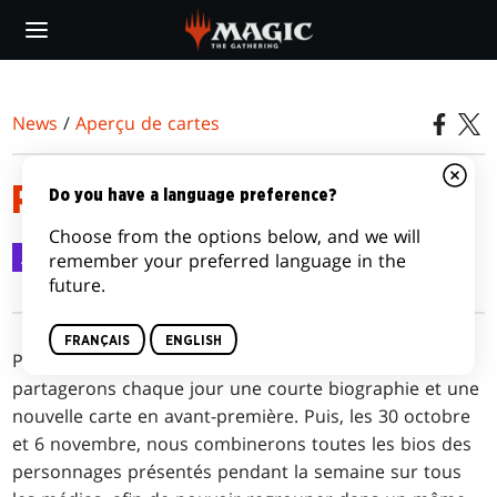
Skip
to
main
content
News
/
Aperçu de cartes
ROGRAKH, FILS DE ROHGAHH
Do you have a language preference?
Choose from the options below, and we will
Aperçu de cartes
29 oct. 2020
remember your preferred language in the
future.
FRANÇAIS
ENGLISH
Pendant les previews de
Commander Légendes
, nous
partagerons chaque jour une courte biographie et une
nouvelle carte en avant-première. Puis, les 30 octobre
et 6 novembre, nous combinerons toutes les bios des
personnages présentés pendant la semaine sur tous