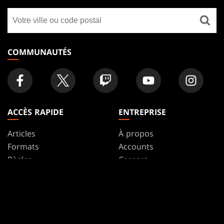
GATHERING
Trouver
FOOTER
un
magasin
COMMUNAUTÉS
ACCÈS RAPIDE
ENTREPRISE
Articles
À propos
Formats
Accounts
Règles
Careers
Podcast
Assistance
Fonds D'écran
WPN
Affiliate Program
Disclosure