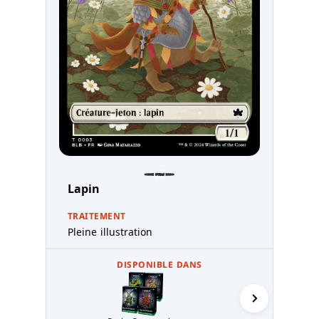
Lapin
TRAITEMENT
Pleine illustration
DISPONIBLE DANS
Affaires de