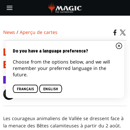
Skip
to
main
content
News
/
Aperçu de cartes
LES JETONS DE L'EXTENSION
Do you have a language preference?
Choose from the options below, and we will
BLOOMBURROW
remember your preferred language in the
future.
Aperçu de cartes
19 juil. 2024
FRANÇAIS
ENGLISH
Clayton Kroh
Les courageux animaliens de Vallée se dressent face à
la menace des Bêtes calamiteuses à partir du 2 août.