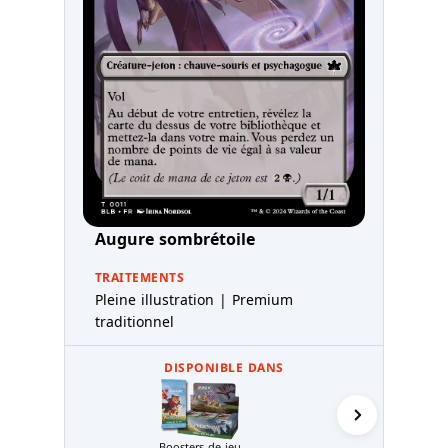
Augure sombrétoile
TRAITEMENTS
Pleine illustration | Premium
traditionnel
DISPONIBLE DANS
Boosters de jeu
Packs d'avan