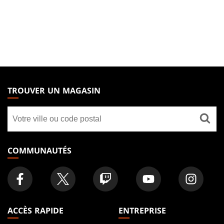
MAGIC:
THE
TROUVER UN MAGASIN
GATHERING
Trouver
FOOTER
un
magasin
COMMUNAUTÉS
ACCÈS RAPIDE
ENTREPRISE