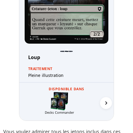
Loup
TRAITEMENT
Pleine illustration
DISPONIBLE DANS
Stock de p
Decks Commander
Vous voulez admirer tous les jetons inclus dans ces