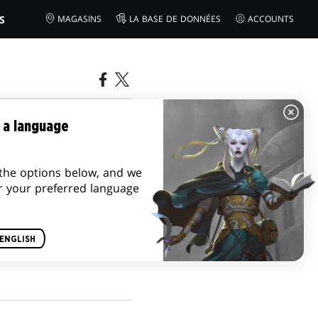
S
MAGASINS
LA BASE DE DONNÉES
ACCOUNTS
 | AVATAR,
 a language
TRE CHOSES
the options below, and we
r your preferred language
ENGLISH