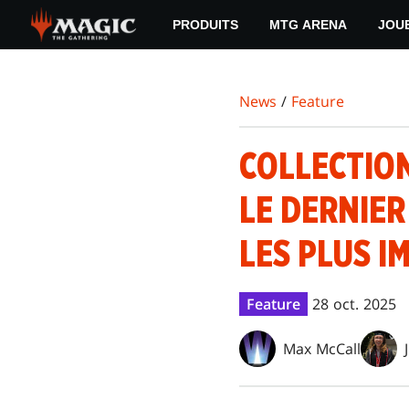
Skip
PRODUITS
MTG ARENA
JOU
to
main
content
News
/
Feature
COLLECTION
LE DERNIER
LES PLUS I
Feature
28 oct. 2025
Max McCall