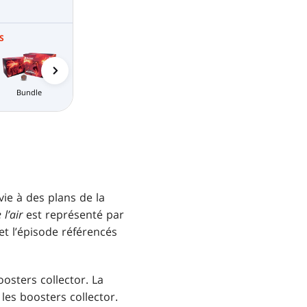
S
Packs d'avant-
Booster de
Pack Limité MTG
Joker MTG A
première
magasin MTG
Arena
Arena
Bundle
Joker MTG Arena
té MTG
a
ie à des plans de la
l’air
est représenté par
et l’épisode référencés
osters collector. La
es boosters collector.