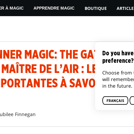
BOUTIQUE
ARTICLE
ER À MAGIC
APPRENDRE MAGIC
NER MAGIC: THE GATHERING
Do you have
preference?
 MAÎTRE DE L’AIR : LES QUA
Choose from 
will remembe
MPORTANTES À SAVOIR
in the future.
FRANÇAIS
Jubilee Finnegan