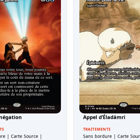
 négation
Appel d’Éladämri
TS
TRAITEMENTS
re | Carte Source |
Sans bordure | Carte Sour