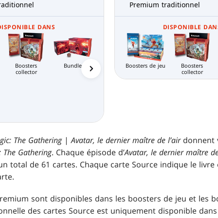
aditionnel
Premium traditionnel
DISPONIBLE DANS
DISPONIBLE DAN
Boosters
Bundle
Packs d'avant-
Boosters de jeu
Boosters
collector
première
collector
Pack Limi
Booster de
Aren
magasin MTG
Arena
gic: The Gathering
|
Avatar, le dernier maître de l’air
donnent v
: The Gathering
. Chaque épisode d’
Avatar, le dernier maître de 
n total de 61 cartes. Chaque carte Source indique le livre 
rte.
remium sont disponibles dans les boosters de jeu et les bo
onnelle des cartes Source est uniquement disponible dans l