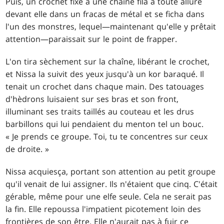
Puis, un crochet fixé à une chaîne fila à toute allure
devant elle dans un fracas de métal et se ficha dans
l'un des monstres, lequel—maintenant qu'elle y prêtait
attention—paraissait sur le point de frapper.
L'on tira sèchement sur la chaîne, libérant le crochet,
et Nissa la suivit des yeux jusqu'à un kor baraqué. Il
tenait un crochet dans chaque main. Des tatouages
d'hèdrons luisaient sur ses bras et son front,
illuminant ses traits taillés au couteau et les drus
barbillons qui lui pendaient du menton tel un bouc.
« Je prends ce groupe. Toi, tu te concentres sur ceux
de droite. »
Nissa acquiesça, portant son attention au petit groupe
qu'il venait de lui assigner. Ils n'étaient que cinq. C'était
gérable, même pour une elfe seule. Cela ne serait pas
la fin. Elle repoussa l'impatient picotement loin des
frontières de son être. Elle n'aurait pas à fuir ce