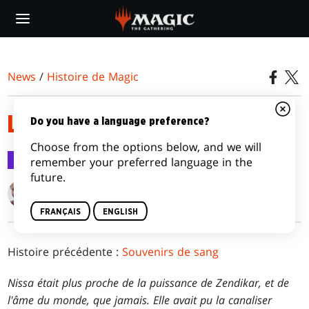
Skip
to
main
content
News
/
Histoire de Magic
LA QUÊTE DE NISSA
Do you have a language preference?
Choose from the options below, and we will
Histoire de Magic
15 mai 2024
remember your preferred language in the
future.
Kimberly J. Kreines
FRANÇAIS
ENGLISH
Histoire précédente :
Souvenirs de sang
Nissa était plus proche de la puissance de Zendikar, et de
l'âme du monde, que jamais. Elle avait pu la canaliser