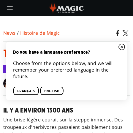
Skip
to
main
content
News
/
Histoire de Magic
TRAHISON
Do you have a language preference?
Choose from the options below, and we will
Histoire de Magic
1 févr. 2018
remember your preferred language in the
future.
Alison Lührs
FRANÇAIS
ENGLISH
IL Y A ENVIRON 1300 ANS
Une brise légère courait sur la steppe immense. Des
troupeaux d'herbivores passaient paisiblement sous