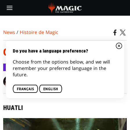
Skip
to
main
content
News
/
Histoire de Magic
QUI CONTE LES HISTOIRES
Do you have a language preference?
Choose from the options below, and we will
Histoire de Magic
8 févr. 2018
remember your preferred language in the
future.
Alison Lührs
FRANÇAIS
ENGLISH
HUATLI