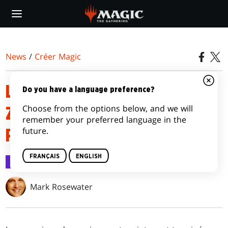
Skip
to
main
content
News
/
Créer Magic
LA BATAILLE DES
Do you have a language preference?
Choose from the options below, and we will
ZENDICARTES, PREMIÈRE
remember your preferred language in the
future.
PARTIE
FRANÇAIS
ENGLISH
Créer Magic
21 sept. 2015
Mark Rosewater