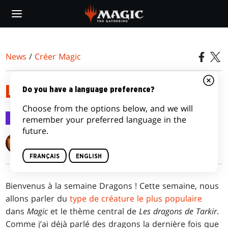
Skip
to
main
content
News
/
Créer Magic
LE DÉBORD, C’EST FORT
Do you have a language preference?
Choose from the options below, and we will
Créer Magic
6 avr. 2015
remember your preferred language in the
future.
Mark Rosewater
FRANÇAIS
ENGLISH
Bienvenus à la semaine Dragons ! Cette semaine, nous
allons parler du
type de créature le plus populaire
dans
Magic
et le thème central de
Les dragons de Tarkir
.
Comme j’ai déjà parlé des dragons la dernière fois que