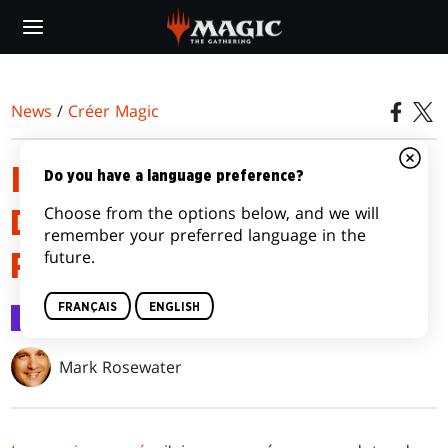
Skip
to
main
content
News
/
Créer Magic
INFORMATIONS SUR LA
Do you have a language preference?
Choose from the options below, and we will
DESTRUCTION, DEUXIÈME
remember your preferred language in the
future.
PARTIE
FRANÇAIS
ENGLISH
Créer Magic
10 juil. 2017
Mark Rosewater