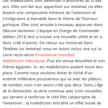
Les malédictions sont devenues transitoires au fil des
ans. Elles ont fait leur apparition sur
Innistrad
, où elles
étaient une composante mineure de l'extension et
s'intégraient à merveille dans le thème de l'horreur
gothique. Elles sont ensuite à nouveau apparues dans
Obscure ascension
. L'équipe en charge de
Commander
(édition 2013)
leur a trouvé une nouvelle utilité et en a
donc créé d'autres. De retour sur Innistrad dans
Ténèbres sur Innistrad
, nous en avons inclus une sur la
carte recto-verso
Envoûteuse maudite
/
Malédiction infectieuse
. Puis est venue
Amonkhet
et son
thème égyptien. Ici, les malédictions avaient toute leur
place. Comme nous voulions éviter le cliché d'un
endroit millénaire poussiéreux qui va avec les pilleurs
de tombes nous n'en avons créé que deux. Dans
L'Âge
de la Destruction
, la série continue avec trois nouvelles
qui servent à renforcer le côté film catastrophe de
l'extension : la malédiction entraîne un effet boule de