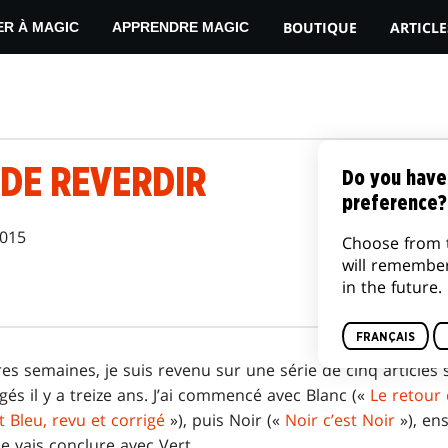
BOUTIQUE
ARTICLE
ER À MAGIC
APPRENDRE MAGIC
 DE REVERDIR
Do you have
preference?
2015
Choose from 
will remembe
in the future.
FRANÇAIS
es semaines, je suis revenu sur une série de cinq articles 
gés il y a treize ans. J’ai commencé avec Blanc («
Le retour
Bleu, revu et corrigé
»), puis Noir («
Noir c’est Noir
»), en
je vais conclure avec Vert.