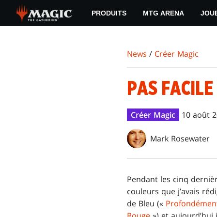
Skip
PRODUITS
MTG ARENA
JOU
to
main
content
News
/
Créer Magic
PAS FACILE
Créer Magic
10 août 
Mark Rosewater
Pendant les cinq dernièr
couleurs que j’avais rédi
de Bleu («
Profondément 
Rouge
») et aujourd’hui 