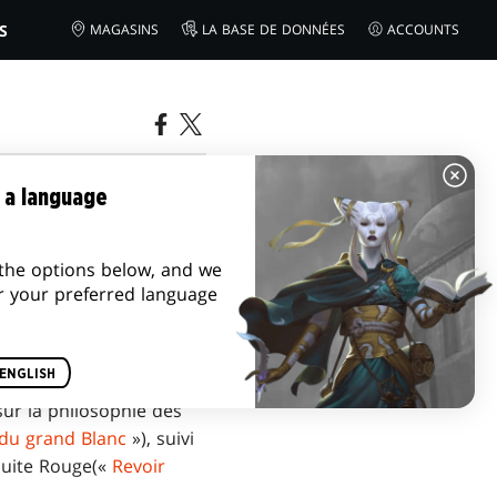
S
MAGASINS
LA BASE DE DONNÉES
ACCOUNTS
 a language
the options below, and we
r your preferred language
ENGLISH
sur la philosophie des
 du grand Blanc
»), suivi
suite Rouge(«
Revoir