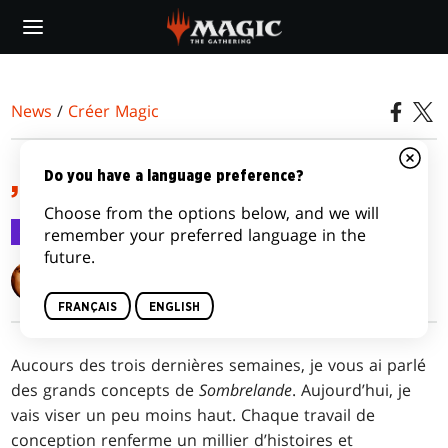
Skip
to
main
content
News
/
Créer Magic
, ON EN REDEMANDE !
Do you have a language preference?
Choose from the options below, and we will
Créer Magic
21 avr. 2008
remember your preferred language in the
future.
Mark Rosewater
FRANÇAIS
ENGLISH
Au
cours des trois dernières semaines, je vous ai parlé
des grands concepts de
Sombrelande
. Aujourd’hui, je
vais viser un peu moins haut. Chaque travail de
conception renferme un millier d’histoires et