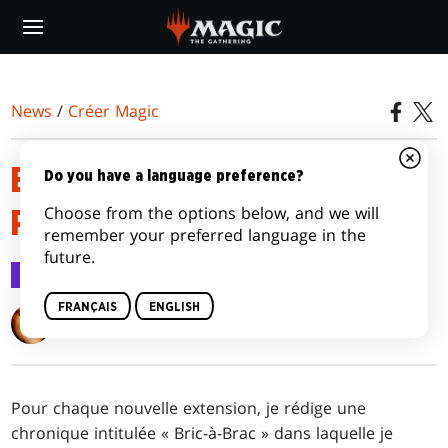
Skip
to
main
content
News
/
Créer Magic
BRIC-À-BRAC KALADESH,
Do you have a language preference?
Choose from the options below, and we will
PREMIÈRE PARTIE
remember your preferred language in the
future.
Créer Magic
10 oct. 2016
FRANÇAIS
ENGLISH
Mark Rosewater
Pour chaque nouvelle extension, je rédige une
chronique intitulée « Bric-à-Brac » dans laquelle je