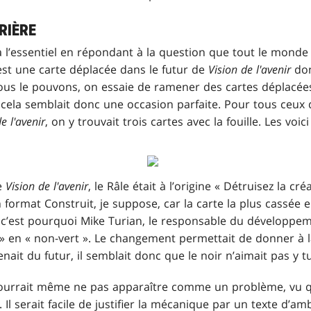
RIÈRE
 à l’essentiel en répondant à la question que tout le monde
 est une carte déplacée dans le futur de
Vision de l'avenir
don
us le pouvons, on essaie de ramener des cartes déplacées d
et cela semblait donc une occasion parfaite. Pour tous ceux 
e l'avenir
, on y trouvait trois cartes avec la fouille. Les voici 
e
Vision de l'avenir
, le Râle était à l’origine « Détruisez la cr
n format Construit, je suppose, car la carte la plus cassée 
et c’est pourquoi Mike Turian, le responsable du développ
 » en « non-vert ». Le changement permettait de donner à 
enait du futur, il semblait donc que le noir n’aimait pas y t
pourrait même ne pas apparaître comme un problème, vu qu
. Il serait facile de justifier la mécanique par un texte d’a