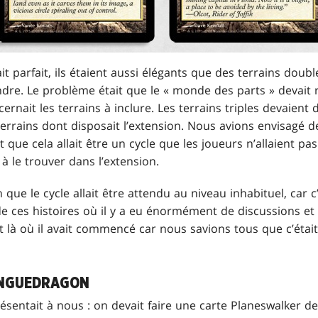
t parfait, ils étaient aussi élégants que des terrains double
endre. Le problème était que le « monde des parts » devai
ernait les terrains à inclure. Les terrains triples devaient
errains dont disposait l’extension. Nous avions envisagé de
fait que cela allait être un cycle que les joueurs n’allaient p
 à le trouver dans l’extension.
on que le cycle allait être attendu au niveau inhabituel, car 
 de ces histoires où il y a eu énormément de discussions e
nt là où il avait commencé car nous savions tous que c’étai
ANGUEDRAGON
présentait à nous : on devait faire une carte Planeswalker d