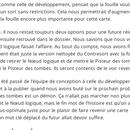
 comme celle de développement, pensait que la fouille voul
—un sort sans restrictions. Cela nous permettrait d’augmen
 fouille encore plus importante pour cette carte.
né. Il nous restait toujours deux options pour une future réi
ensuite retrouvé dans le dossier. Nous savions que nous v
d logique faisait l’affaire. Au bout du compte, nous avons f
nt était juste la version nettoyée du Contresort avec la fou
de retirer le Nœud logique et de mettre le Pisteur des tom
 le Pisteur des tombes. Ils seront contents de le voir reven
 été passé de l’équipe de conception à celle du développe
t à la publier quand nous avons buté sur le prochain probl
es tombes est un démon. Ça n’allait pas marcher non plu
t le Nœud logique, mais le fin mot de l’histoire est qu’on 
us-optimale juste pour le plaisir de faire revenir une carte
 un mot clé déplacé du futur allait devoir suffire.