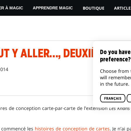
BOUTIQUE
ARTICLE
ER À MAGIC
APPRENDRE MAGIC
UT Y ALLER…, DEUXIÈME PAR
Do you have
preference?
2014
Choose from 
will remembe
in the future.
FRANÇAIS
ires de conception carte-par-carte de l’extension
Les Khans 
ai commencé les
histoires de conception de cartes
. Je n’ai p