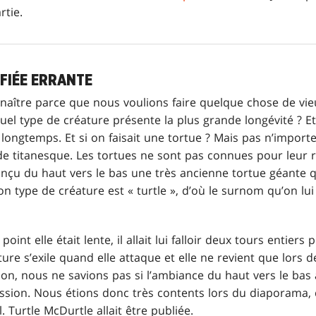
rtie.
FIÉE ERRANTE
e naître parce que nous voulions faire quelque chose de vie
Quel type de créature présente la plus grande longévité ? Et
longtemps. Et si on faisait une tortue ? Mais pas n’importe
e titanesque. Les tortues ne sont pas connues pour leur ra
çu du haut vers le bas une très ancienne tortue géante qu
on type de créature est « turtle », d’où le surnom qu’on lui
int elle était lente, il allait lui falloir deux tours entiers
re s’exile quand elle attaque et elle ne revient que lors d
ion, nous ne savions pas si l’ambiance du haut vers le bas a
ession. Nous étions donc très contents lors du diaporama
el. Turtle McDurtle allait être publiée.