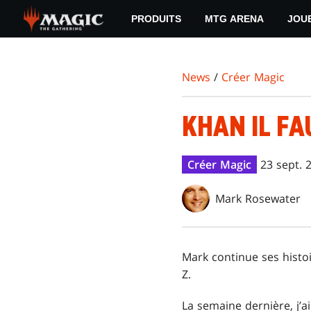
Skip
PRODUITS
MTG ARENA
JOU
to
main
content
News
/
Créer Magic
KHAN IL FA
Créer Magic
23 sept. 
Mark Rosewater
Mark continue ses histo
Z.
La semaine dernière, j’