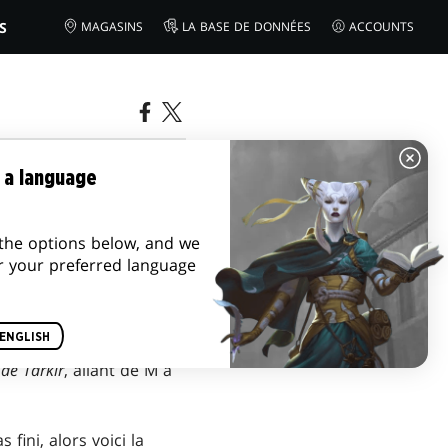
S
MAGASINS
LA BASE DE DONNÉES
ACCOUNTS
TIE
 a language
the options below, and we
r your preferred language
ENGLISH
de Tarkir
, allant de M à
as fini, alors voici la