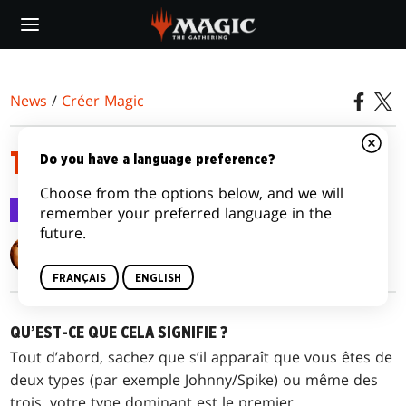
Skip
to
main
content
News
/
Créer Magic
TIMMY, JOHNNY, ET SPIKE
Do you have a language preference?
Choose from the options below, and we will
Créer Magic
8 mars 2002
remember your preferred language in the
future.
Mark Rosewater
FRANÇAIS
ENGLISH
QU’EST-CE QUE CELA SIGNIFIE ?
Tout d’abord, sachez que s’il apparaît que vous êtes de
deux types (par exemple Johnny/Spike) ou même des
trois, votre type dominant est le premier.