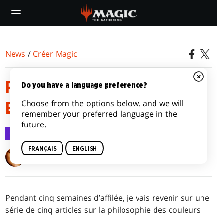
Skip
to
main
content
News
/
Créer Magic
PROFONDÉMENT BLEU, REVU
Do you have a language preference?
Choose from the options below, and we will
ET CORRIGÉ
remember your preferred language in the
future.
Créer Magic
20 juil. 2015
FRANÇAIS
ENGLISH
Mark Rosewater
Pendant cinq semaines d’affilée, je vais revenir sur une
série de cinq articles sur la philosophie des couleurs