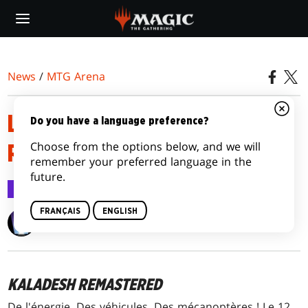
Skip
to
main
content
News
/
MTG Arena
LANCEMENT DE KALADESH
Do you have a language preference?
Choose from the options below, and we will
REMASTERED
remember your preferred language in the
future.
MTG Arena
3 nov. 2020
FRANÇAIS
ENGLISH
Wizards of the Coast
KALADESH REMASTERED
De l'énergie. Des véhicules. Des mécanoptères ! Le 12