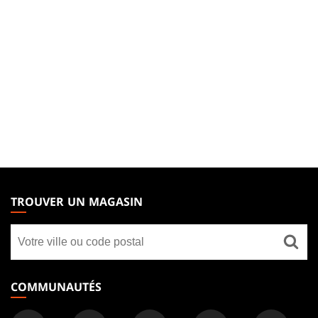
MAGIC:
THE
TROUVER UN MAGASIN
GATHERING
Trouver
FOOTER
un
magasin
COMMUNAUTÉS