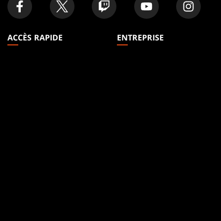
ACCÈS RAPIDE
ENTREPRISE
Articles
À propos
Formats
Accounts
Règles
Careers
Podcast
Assistance
Fonds D'écran
WPN
Affiliate Program
Disclosure
MAGIC
MARQUES
Magic: The Gathering
Dungeons & Dragons
MTG Arena
Duel Masters
Magic.gg
Magic: The Gathering