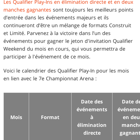
Les Qualifier Play-Ins en élimination directe et en deux
manches gagnantes
sont toujours les meilleurs points
d’entrée dans les événements majeurs et ils
continueront d’être un mélange de formats Construit
et Limité. Parvenez à la victoire dans l’un des
événements pour gagner le jeton d'invitation Qualifier
Weekend du mois en cours, qui vous permettra de
participer à l'événement de ce mois.
Voici le calendrier des Qualifier Play-In pour les mois
en lien avec le 7e Championnat Arena :
Date des
Date d
événements
événeme
Mois
Format
à
en de
élimination
manch
directe
gagnan