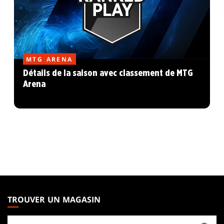
MTG ARENA
Détails de la saison avec classement de MTG
Arena
MAGIC:
THE
TROUVER UN MAGASIN
GATHERING
Trouver