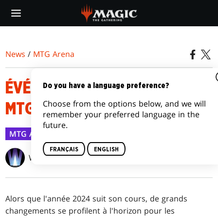
Skip
to
main
content
News
/
MTG Arena
ÉVÉNEMENTS MAJEURS SUR
Do you have a language preference?
Choose from the options below, and we will
MTG ARENA EN 2024
remember your preferred language in the
future.
MTG Arena
19 mars 2024
FRANÇAIS
ENGLISH
Wizards of the Coast
Alors que l'année 2024 suit son cours, de grands
changements se profilent à l'horizon pour les