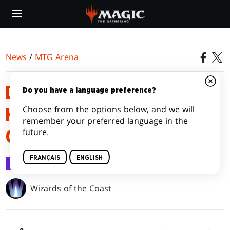
Skip
to
main
content
News
/
MTG Arena
DÉTAILS DE LA MAÎTRISE LES
Do you have a language preference?
Choose from the options below, and we will
HORS-LA-LOI DE
remember your preferred language in the
future.
CROISETONNERRE
FRANÇAIS
ENGLISH
MTG Arena
25 mars 2024
Wizards of the Coast