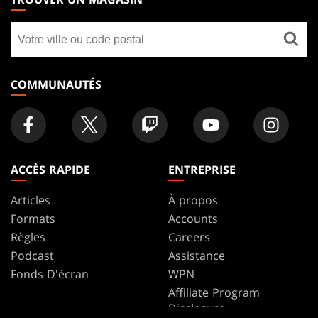
GATHERING
Trouver
FOOTER
un
magasin
COMMUNAUTÉS
ACCÈS RAPIDE
ENTREPRISE
Articles
À propos
Formats
Accounts
Règles
Careers
Podcast
Assistance
Fonds D'écran
WPN
Affiliate Program
Disclosure