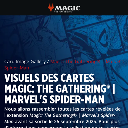
Skip
to
main
VISUELS
content
DES
CARTES
MAGIC:
Card Image Gallery /
Magic: The Gathering® | Marvel's
THE
Spider-Man
GATHERING®
VISUELS DES CARTES
|
MAGIC: THE GATHERING® |
MARVEL'S
MARVEL'S SPIDER-MAN
SPIDER-
Nous allons rassembler toutes les cartes révélées de
l'extension
Magic: The Gathering® | Marvel's Spider-
MAN
Man
avant sa sortie le 26 septembre 2025. Pour plus
d'informations concernant la collection de ces cartes