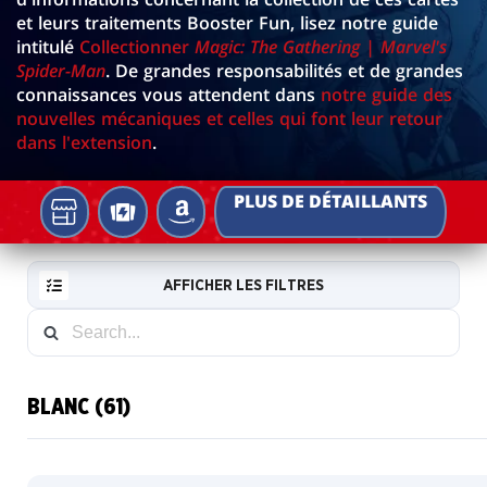
et leurs traitements Booster Fun, lisez notre guide
intitulé
Collectionner
Magic: The Gathering | Marvel's
Spider-Man
. De grandes responsabilités et de grandes
connaissances vous attendent dans
notre guide des
nouvelles mécaniques et celles qui font leur retour
dans l'extension
.
PLUS DE DÉTAILLANTS
Votre
TCGPLAYER
AMAZON
magasin
de
AFFICHER LES FILTRES
jeux
local
BLANC (61)
RESET
FILTER
Sans