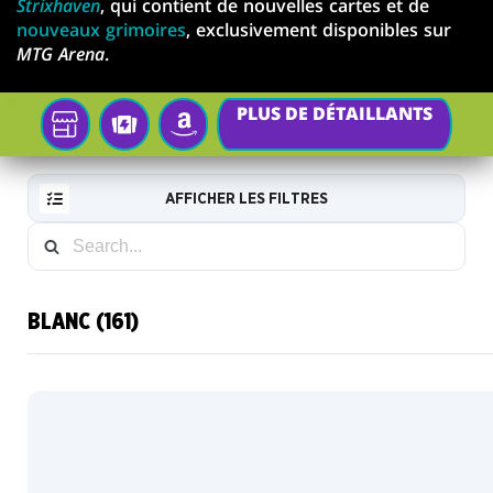
Strixhaven
, qui contient de nouvelles cartes et de
nouveaux grimoires
, exclusivement disponibles sur
MTG Arena
.
PLUS DE DÉTAILLANTS
Votre
TCGPLAYER
AMAZON
magasin
de
AFFICHER LES FILTRES
jeux
local
Par
défaut
BLANC (161)
RESET
Carte
FILTER
d'illustration
Premium
NOUVELLES
traditionnel
CARTES
Carte
Archive
INFOS
mystique