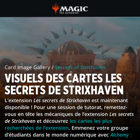
Skip
to
main
VISUELS
content
DES
CARTES
LES
Card Image Gallery /
Secrets of Strixhaven
SECRETS
VISUELS DES CARTES LES
DE
SECRETS DE STRIXHAVEN
STRIXHAVEN
L’extension
Les secrets de Strixhaven
est maintenant
disponible ! Pour une session de tutorat, remettez-
vous en tête les mécaniques de l’extension
Les secrets
de Strixhaven
et découvrez
les cartes les plus
recherchées de l’extension
. Emmenez votre groupe
d’étudiants dans le monde numérique avec
Alchemy :