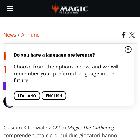
Skip
to
main
content
News
/
Annunci
KIT INIZIALE 2022 DI MAGIC:
Do you have a language preference?
Choose from the options below, and we will
THE GATHERING
remember your preferred language in the
future.
Annunci
2 giu 2022
ITALIANO
ENGLISH
Wizards of the Coast
Ciascun Kit Iniziale 2022 di
Magic: The Gathering
comprende tutto ciò di cui due giocatori hanno