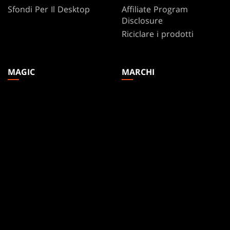
Sfondi Per Il Desktop
Affiliate Program
Disclosure
Riciclare i prodotti
MAGIC
MARCHI
Magic: The Gathering
Dungeons & Dragons
MTG Arena
Duel Masters
Magic.gg
Magic: The Gathering
Localizzatore Di Negozi
Ed Eventi
Database di carte
Secret Lair
SpellTable