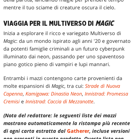
mentre il tuo sciame di creature oscura il cielo.
VIAGGIA PER IL MULTIVERSO DI
MAGIC
Inizia a esplorare il ricco e variegato Multiverso di
Magic
: da un mondo ispirato agli anni '20 e governato
da potenti famiglie criminali a un futuro cyberpunk
illuminato dai neon, passando per uno spaventoso
piano gotico pieno di vampiri e lupi mannari.
Entrambi i mazzi contengono carte provenienti da
molte espansioni di
Magic
, tra cui:
Strade di Nuova
Capenna
,
Kamigawa: Dinastia Neon
,
Innistrad: Promessa
Cremisi
e
Innistrad: Caccia di Mezzanotte
.
(Nota del redattore: le seguenti liste dei mazzi
mostrano automaticamente la ristampa più recente
di ogni carta estratta dal
Gatherer
, incluse versioni
non presenti in questo prodotto. Queste liste non