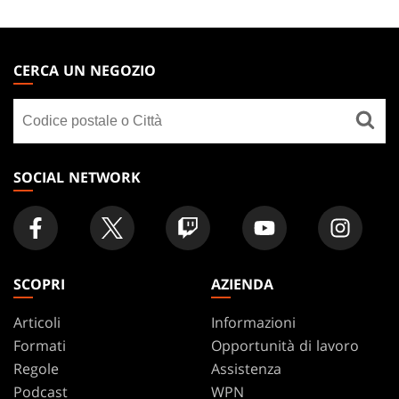
MAGIC:
THE
CERCA UN NEGOZIO
GATHERING
Cerca
FOOTER
un
negozio
SOCIAL NETWORK
SCOPRI
AZIENDA
Articoli
Informazioni
Formati
Opportunità di lavoro
Regole
Assistenza
Podcast
WPN