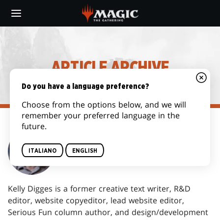
Skip
to
main
content
ARTICLE ARCHIVE
Do you have a language preference?
Choose from the options below, and we will
remember your preferred language in the
future.
KELLY DIGGES
ITALIANO
ENGLISH
Kelly Digges is a former creative text writer, R&D
editor, website copyeditor, lead website editor,
Serious Fun column author, and design/development