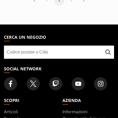
«
‹
›
»
1
MAGIC:
THE
CERCA UN NEGOZIO
GATHERING
Cerca
FOOTER
un
negozio
SOCIAL NETWORK
SCOPRI
AZIENDA
Articoli
Informazioni