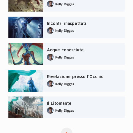
Kelly Digges
Incontri inaspettati
Kelly Digges
Acque conosciute
Kelly Digges
Rivelazione presso l’Occhio
Kelly Digges
Il Litomante
Kelly Digges