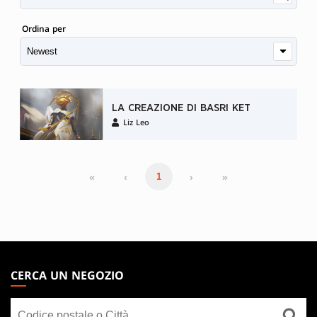
Ordina per
LA CREAZIONE DI BASRI KET
Liz Leo
«
‹
›
»
1
MAGIC:
THE
CERCA UN NEGOZIO
GATHERING
Cerca
FOOTER