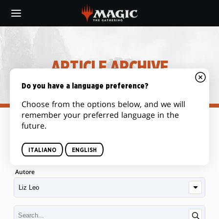
Skip
to
main
content
ARTICLE ARCHIVE
Do you have a language preference?
Choose from the options below, and we will
remember your preferred language in the
future.
Categoria
ITALIANO
ENGLISH
Autore